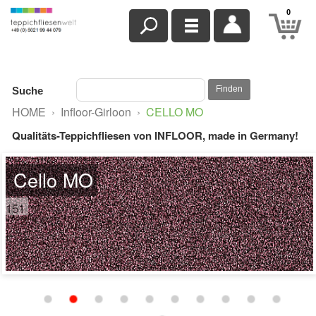
0
Finden
Suche
HOME
›
Infloor-Girloon
›
CELLO MO
Qualitäts-Teppichfliesen von INFLOOR, made in Germany!
Cello MO
151