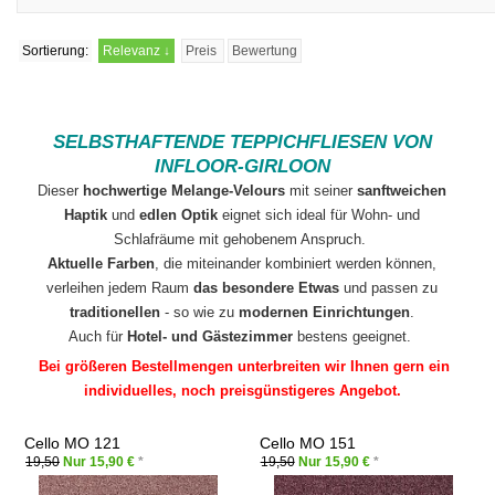
Sortierung:
Relevanz
↓
Preis
Bewertung
SELBSTHAFTENDE TEPPICHFLIESEN VON
INFLOOR-GIRLOON
Dieser
hochwertige Melange-Velours
mit seiner
sanftweichen
Haptik
und
edlen Optik
eignet sich ideal für Wohn- und
Schlafräume mit gehobenem Anspruch.
Aktuelle Farben
, die miteinander kombiniert werden können,
verleihen jedem Raum
das besondere Etwas
und passen zu
traditionellen
- so wie zu
modernen Einrichtungen
.
Auch für
Hotel- und Gästezimmer
bestens geeignet.
Bei größeren Bestellmengen unterbreiten wir Ihnen gern ein
individuelles, noch preisgünstigeres Angebot.
Cello MO 121
Cello MO 151
19,50
Nur 15,90 €
*
19,50
Nur 15,90 €
*