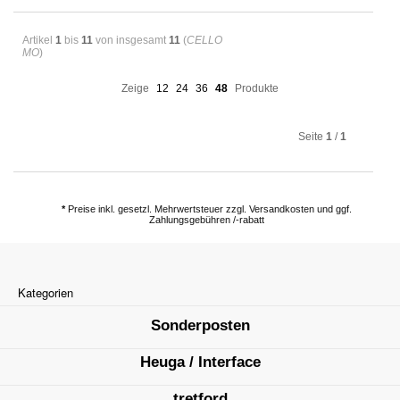
Artikel
1
bis
11
von insgesamt
11
(
CELLO
MO
)
Zeige
12
24
36
48
Produkte
Seite
1
/
1
*
Preise inkl. gesetzl. Mehrwertsteuer zzgl. Versandkosten und ggf.
Zahlungsgebühren /-rabatt
Kategorien
Sonderposten
Heuga / Interface
tretford