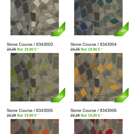
Stone Course / 8343003
Stone Course / 8343004
Green/stone
Yellow/stone
22,25
Nur 19,90 €
*
22,25
Nur 19,90 €
*
Stone Course / 8343005
Stone Course / 8343006
Orange/stone
Red/stone
22,25
Nur 19,90 €
*
22,25
Nur 19,90 €
*