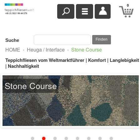
0
Finden
Suche
HOME
›
Heuga / Interface
›
Stone Course
Teppichfliesen vom Weltmarktführer | Komfort | Langlebigkeit
| Nachhaltigkeit
Stone Course
8343002 Teal/stone