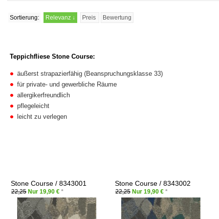
Sortierung:
Relevanz
↓
Preis
Bewertung
Teppichfliese Stone Course:
äußerst strapazierfähig (Beanspruchungsklasse 33)
für private- und gewerbliche Räume
allergikerfreundlich
pflegeleicht
leicht zu verlegen
Stone Course / 8343001
Stone Course / 8343002
Grey/stone
Teal/stone
22,25
Nur 19,90 €
*
22,25
Nur 19,90 €
*