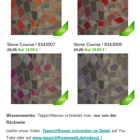
Stone Course / 8343007
Stone Course / 8343008
Pink/stone
Purple/stone
22,25
Nur 19,90 €
*
22,25
Nur 19,90 €
*
Wissenswertes
: Teppichfliesen schneidet man
nur von der
Rückseite
(siehe unser Video
Teppichfliesen schneiden im Detail
auf You
Tube oder auf
www.teppichfliesenwelt.de/videos/
)