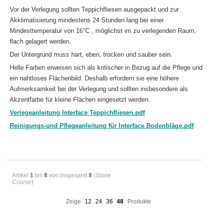
Vor der Verlegung sollten Teppichfliesen ausgepackt und zur
Akklimatisierung mindestens 24 Stunden lang bei einer
Mindesttemperatur von 16°C , möglichst im zu verlegenden Raum,
flach gelagert werden.
Der Untergrund muss hart, eben, trocken und sauber sein.
Helle Farben erweisen sich als kritischer in Bezug auf die Pflege und
ein nahtloses Flächenbild. Deshalb erfordern sie eine höhere
Aufmerksamkeit bei der Verlegung und sollten insbesondere als
Akzentfarbe für kleine Flächen eingesetzt werden.
Verlegeanleitung Interface Teppichfliesen.pdf
Reinigungs-und Pflegeanleitung für Interface Bodenbläge.pdf
Artikel
1
bis
8
von insgesamt
8
(
Stone
Course
)
Zeige
12
24
36
48
Produkte