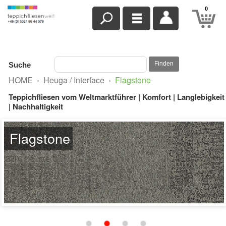
0
Finden
Suche
HOME
›
Heuga / Interface
›
Flagstone
Teppichfliesen vom Weltmarktführer | Komfort | Langlebigkeit
| Nachhaltigkeit
Flagstone
8338002 Slate