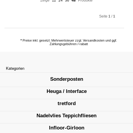
Zeige
12
24
36
48
Produkte
Seite
1
/
1
*
Preise inkl. gesetzl. Mehrwertsteuer zzgl. Versandkosten und ggf.
Zahlungsgebühren /-rabatt
Kategorien
Sonderposten
Heuga / Interface
tretford
Nadelvlies Teppichfliesen
Infloor-Girloon