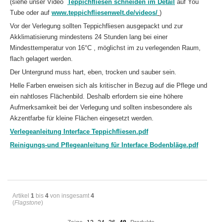
(siehe unser Video
Teppichfliesen schneiden im Detail
auf You
Tube oder auf
www.teppichfliesenwelt.de/videos/
)
Vor der Verlegung sollten Teppichfliesen ausgepackt und zur
Akklimatisierung mindestens 24 Stunden lang bei einer
Mindesttemperatur von 16°C , möglichst im zu verlegenden Raum,
flach gelagert werden.
Der Untergrund muss hart, eben, trocken und sauber sein.
Helle Farben erweisen sich als kritischer in Bezug auf die Pflege und
ein nahtloses Flächenbild. Deshalb erfordern sie eine höhere
Aufmerksamkeit bei der Verlegung und sollten insbesondere als
Akzentfarbe für kleine Flächen eingesetzt werden.
Verlegeanleitung Interface Teppichfliesen.pdf
Reinigungs-und Pflegeanleitung für Interface Bodenbläge.pdf
Artikel
1
bis
4
von insgesamt
4
(
Flagstone
)