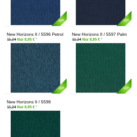
New Horizons II / 5596 Petrol
New Horizons II / 5597 Palm
11,24
Nur 8,95 €
*
11,24
Nur 8,95 €
*
New Horizons II / 5598
Windsor
11,24
Nur 8,95 €
*