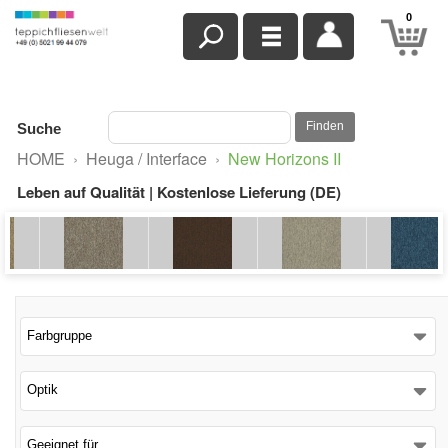
0
Finden
Suche
HOME
›
Heuga / Interface
›
New Horizons II
Leben auf Qualität | Kostenlose Lieferung (DE)
Farbgruppe
Optik
Geeignet für