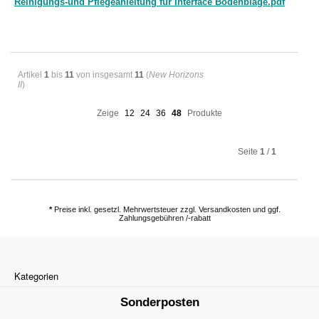
Reinigungs-und Pflegeanleitung für Interface Bodenbläge.pdf
Artikel
1
bis
11
von insgesamt
11
(
New Horizons
II
)
Zeige
12
24
36
48
Produkte
Seite
1
/
1
*
Preise inkl. gesetzl. Mehrwertsteuer zzgl. Versandkosten und ggf.
Zahlungsgebühren /-rabatt
Kategorien
Sonderposten