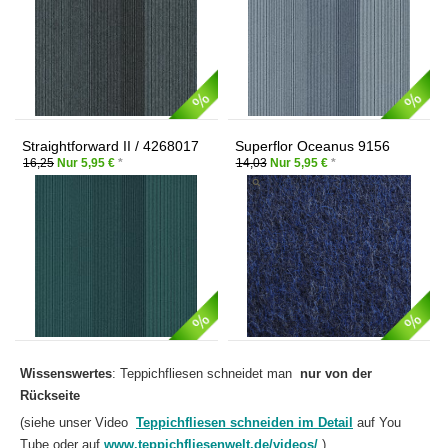
Straightforward II / 4268017
Superflor Oceanus 9156
Pacific
16,25
Nur 5,95 €
*
14,03
Nur 5,95 €
*
Wissenswertes
: Teppichfliesen schneidet man
nur von der
Rückseite
(siehe unser Video
Teppichfliesen schneiden im Detail
auf You
Tube oder auf
www.teppichfliesenwelt.de/videos/
)