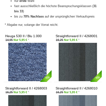
nur
erste
Wahl
fast ausschließlich die höchste Beanspruchungsklassen (
31
bis 33
)
bis zu
70% Nachlass
auf der ursprünglichen Verkaufspreis
* Abgabe nur, solange der Vorrat reicht.
Heuga 530 II / Blu 1.000
Straightforward II / 4268001
Granite
14,95
Nur 5,95 €
*
16,25
Nur 5,95 €
*
Straightforward II / 4268003
Straightforward II / 4268010
Lead
China
16,25
Nur 5,95 €
*
16,25
Nur 5,95 €
*