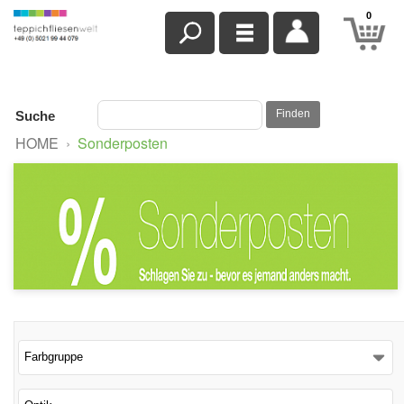
0
Finden
Suche
HOME
›
Sonderposten
Farbgruppe