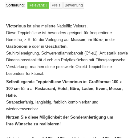
Sortierung:
Relevanz
↓
Preis
Bewertung
Victorious
ist eine melierte Nadelfilz Velours.
Diese Teppichfliese ist besonders geeignet für frequentierte
Bereiche, z.B. für die Verlegung auf
Messen
, im
Büro
, in der
Gastronomie
oder in
Geschäften
.
Stuhlrolleneignung, Schwerentflammbarkeit (Cfl-s1), Antistatik sowie
Dimensionsstabilität durch ein Polyflexrücken mit Fiberglasgewebe
Verstärkung, machen diese preiswerte Objekt-Teppichfliese
besonders funktional.
Selbstliegende Teppichfliese
Victorious
im
Großformat 100 x
100 cm
für u.a.
Restaurant, Hotel, Büro, Laden, Event, Messe ,
Halle.
Strapazierfähig, langlebig, farblich kombinierbar und
wiederverwendbar.
Nutzen Sie diese Möglichkeit der Sonderanfertigung um
Ihre Wünsche zu realisieren!