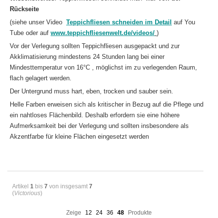
Rückseite
(siehe unser Video
Teppichfliesen schneiden im Detail
auf You
Tube oder auf
www.teppichfliesenwelt.de/videos/
)
Vor der Verlegung sollten Teppichfliesen ausgepackt und zur
Akklimatisierung mindestens 24 Stunden lang bei einer
Mindesttemperatur von 16°C , möglichst im zu verlegenden Raum,
flach gelagert werden.
Der Untergrund muss hart, eben, trocken und sauber sein.
Helle Farben erweisen sich als kritischer in Bezug auf die Pflege und
ein nahtloses Flächenbild. Deshalb erfordern sie eine höhere
Aufmerksamkeit bei der Verlegung und sollten insbesondere als
Akzentfarbe für kleine Flächen eingesetzt werden
Artikel
1
bis
7
von insgesamt
7
(
Victorious
)
Zeige
12
24
36
48
Produkte