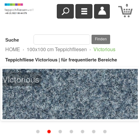
0
Finden
Suche
HOME
›
100x100 cm Teppichfliesen
›
Victorious
Teppichfliese Victorious | für frequentierte Bereiche
Victorious
blau