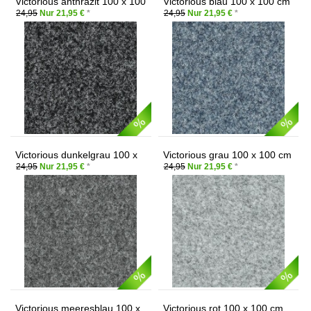
Victorious anthrazit 100 x 100
Victorious blau 100 x 100 cm
cm
24,95
Nur 21,95 €
*
24,95
Nur 21,95 €
*
Victorious dunkelgrau 100 x
Victorious grau 100 x 100 cm
100 cm
24,95
Nur 21,95 €
*
24,95
Nur 21,95 €
*
Victorious meeresblau 100 x
Victorious rot 100 x 100 cm