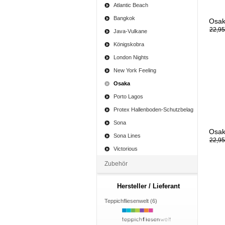
Atlantic Beach
Bangkok
Osak
22,95
Java-Vulkane
Königskobra
London Nights
New York Feeling
Osaka
Porto Lagos
Protex Hallenboden-Schutzbelag
Sona
Osak
Sona Lines
22,95
Victorious
Zubehör
Hersteller / Lieferant
Teppichfliesenwelt (6)