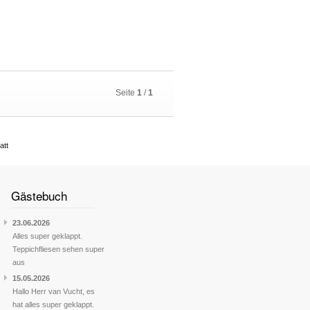
Seite
1
/
1
att
Gästebuch
23.06.2026
Alles super geklappt.
Teppichfliesen sehen super
aus
15.05.2026
Hallo Herr van Vucht, es
hat alles super geklappt.