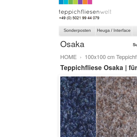
Sonderposten
Heuga / Interface
Osaka
S
HOME
›
100x100 cm Teppichf
Teppichfliese Osaka | fü
Osaka
camel