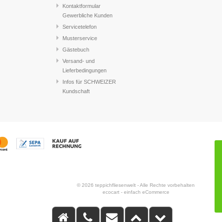
Kontaktformular
Gewerbliche Kunden
Servicetelefon
Musterservice
Gästebuch
Versand- und
Lieferbedingungen
Infos für SCHWEIZER
Kundschaft
© 2026 teppichfliesenwelt - Alle Rechte vorbehalten
ecocart - einfach eCommerce