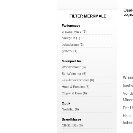
Osak
22,95
FILTER MERKMALE
Farbgruppe
grau/schwarz (3)
blau/grün (1)
beige/braun (1)
gelb/rot (1)
Geeignet für
Wohnzimmer (6)
Schlafzimmer (6)
Wiss
Flur/Arbeitszimmer (6)
(sieh
Hotel & Pension (6)
Vor d
Objekt & Büro (6)
Minde
Optik
Der U
Nadelfilz (6)
Helle
Brandklasse
höher
Cfl-S1 (B1) (6)