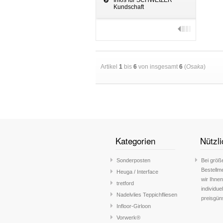
Infos für SCHWEIZER
Kundschaft
Artikel
1
bis
6
von insgesamt
6
(
Osaka
)
Kategorien
Nützli
Sonderposten
Bei größ
Bestellm
Heuga / Interface
wir Ihnen
tretford
individue
Nadelvlies Teppichfliesen
preisgün
Infloor-Girloon
Vorwerk®