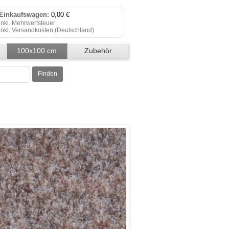
Einkaufswagen:
0,00 €
inkl. Mehrwertsteuer
inkl. Versandkosten (
Deutschland
)
Einkaufswagen anzeigen
100x100 cm
Zubehör
Zur Kasse
Teppichfliesen
Finden
Klicken Sie auf "Kaufen", um Ihre
Bestellung abzuschließen.
Bestellung erfolgreich!
Auf Wiedersehen!