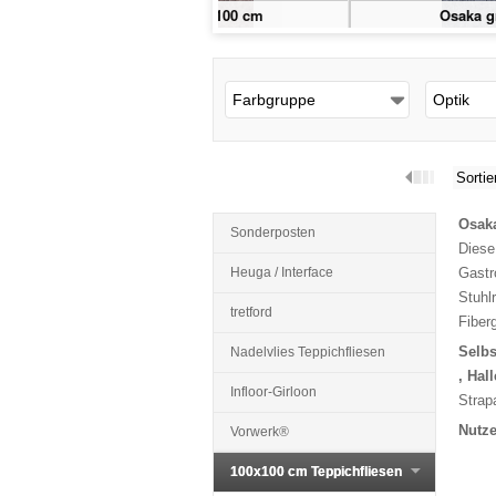
camel 100 x 100 cm
Osaka grau 100 x 100 cm
Farbgruppe
Optik
Sortie
Osak
Sonderposten
Diese
Heuga / Interface
Gastr
Stuhl
tretford
Fiber
Selbs
Nadelvlies Teppichfliesen
, Hall
Infloor-Girloon
Strap
Nutze
Vorwerk®
100x100 cm Teppichfliesen