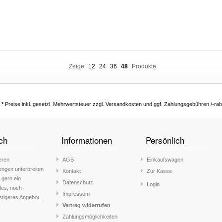
Zeige
12
24
36
48
Produkte
*
Preise inkl. gesetzl. Mehrwertsteuer zzgl. Versandkosten und ggf. Zahlungsgebühren /-rab
ch
Informationen
Persönlich
eren
AGB
Einkaufswagen
engen unterbreiten
Kontakt
Zur Kasse
 gern ein
Datenschutz
Login
lles, noch
Impressum
stigeres Angebot.
Vertrag widerrufen
Zahlungsmöglichkeiten