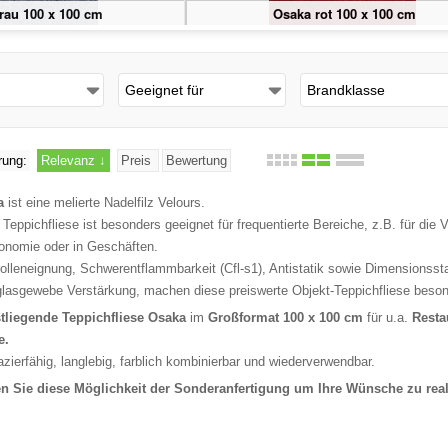
Osaka rot 100 x 100 cm
Geeignet für
Brandklasse
rung:
Relevanz
↓
Preis
Bewertung
a
ist eine melierte Nadelfilz Velours.
 Teppichfliese ist besonders geeignet für frequentierte Bereiche, z.B. für die
onomie oder in Geschäften.
rolleneignung, Schwerentflammbarkeit (Cfl-s1), Antistatik sowie Dimensionsstab
glasgewebe Verstärkung, machen diese preiswerte Objekt-Teppichfliese besond
tliegende Teppichfliese
Osaka
im
Großformat 100 x 100 cm
für u.a.
Resta
e.
azierfähig, langlebig, farblich kombinierbar und wiederverwendbar.
n Sie diese Möglichkeit der Sonderanfertigung um Ihre Wünsche zu real