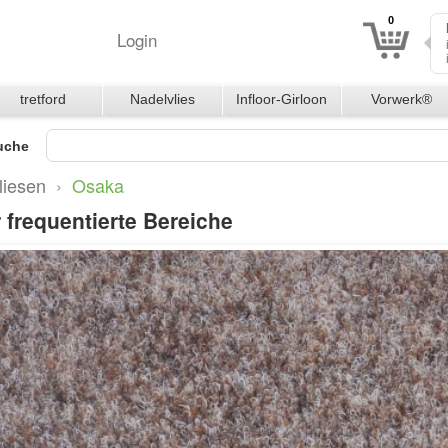
0
Login
tretford
Nadelvlies
Infloor-Girloon
Vorwerk®
Teppichfliesen
uche
liesen
›
Osaka
r frequentierte Bereiche