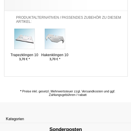
PRODUKTALTERNATIVEN / PASSENDES ZUBEHÖR ZU DIESEM
ARTIKEL:
Trapezklingen 10
Hakenklingen 10
Stück
Stück
3,70
€
*
3,70
€
*
*
Preise inkl. gesetzl. Mehrwertsteuer zzgl. Versandkosten und ggf.
Zahlungsgebühren /-rabatt
Kategorien
Sonderposten