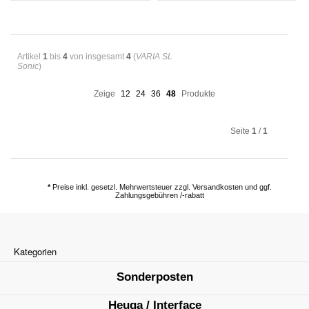
Artikel
1
bis
4
von insgesamt
4
(
VARIA SL
Sonic
)
Zeige
12
24
36
48
Produkte
Seite
1
/
1
*
Preise inkl. gesetzl. Mehrwertsteuer zzgl. Versandkosten und ggf.
Zahlungsgebühren /-rabatt
Kategorien
Sonderposten
Heuga / Interface