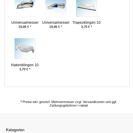
Universalmesser
Universalmesser
Trapezklingen 10
Delphin® 03
Delphin® 2000
Stück
19,95
€
*
19,95
€
*
3,70
€
*
Hakenklingen 10
Stück
3,70
€
*
*
Preise inkl. gesetzl. Mehrwertsteuer zzgl. Versandkosten und ggf.
Zahlungsgebühren /-rabatt
Kategorien