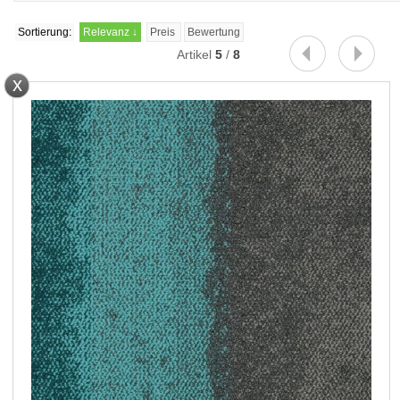
Sortierung:
Relevanz
↓
Preis
Bewertung
Artikel
5
/
8
x