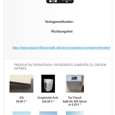
Verlegemethoden:
Richtungsfrei
http://www.teppichfliesenwelt.de/wissenswertes/verlegemethoden/
PRODUKTALTERNATIVEN / PASSENDES ZUBEHÖR ZU DIESEM
ARTIKEL:
EB
Graphlokk Anti-
TacTiles®
Systemsockelleiste®
Rutsch für
34,95
€
*
155,00
€
*
0,30
Ab 500 Stück
je 0,25
€
*
für Teppichfliesen
Teppichfliesen /
& Teppichboden -
10 kg
Ewald 60 Total