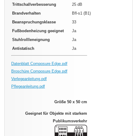
Trittschallverbesserung
25 dB
Brandverhalten
Bfl-s1 (B1)
Beanspruchungsklasse
33
Fußbodenheizung geeignet
Ja
Stuhlrollleneignung
Ja
Antistatisch
Ja
Datenblatt Composure Edge.pdf
Broschüre Composure Edge.pdf
Verlegeanleitung.pdf
Pflegeanleitung.pdf
Größe 50 x 50 cm
Geeignet für Objekte mit starkem
Publikumsverkehr