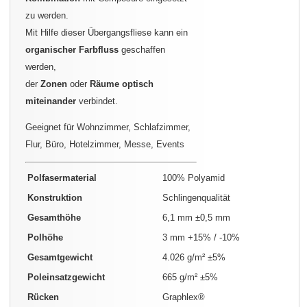
zu werden.
Mit Hilfe dieser Übergangsfliese kann ein
organischer Farbfluss
geschaffen
werden,
der
Zonen
oder
Räume
optisch
miteinander
verbindet.
Geeignet für Wohnzimmer, Schlafzimmer,
Flur, Büro, Hotelzimmer, Messe, Events
Polfasermaterial
100% Polyamid
Konstruktion
Schlingenqualität
Gesamthöhe
6,1 mm ±0,5 mm
Polhöhe
3 mm +15% / -10%
Gesamtgewicht
4.026 g/m² ±5%
Poleinsatzgewicht
665 g/m² ±5%
Rücken
Graphlex®