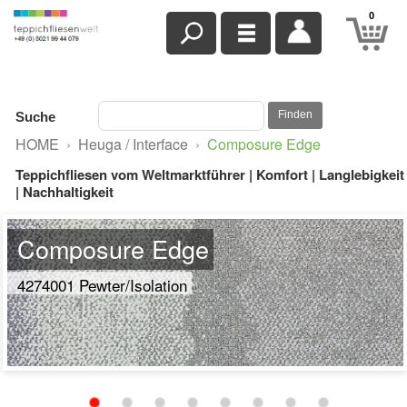
0
Finden
Suche
HOME
›
Heuga / Interface
›
Composure Edge
Teppichfliesen vom Weltmarktführer | Komfort | Langlebigkeit
| Nachhaltigkeit
Composure Edge
4274001 Pewter/Isolation