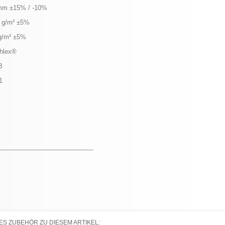
mm ±15% / -10%
 g/m² ±5%
g/m² ±5%
hlex®
B
1
S ZUBEHÖR ZU DIESEM ARTIKEL: