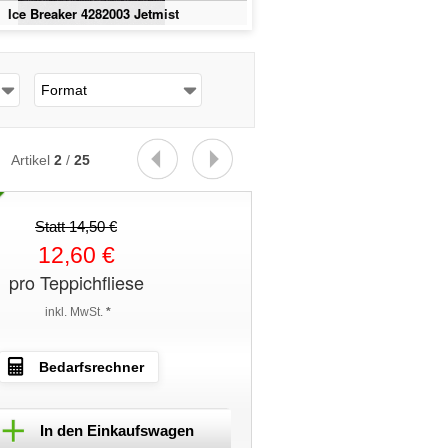
Ice Breaker 4282003 Jetmist
Ice Breaker 428200
Format
Artikel
2
/
25
Statt 14,50 €
12,60 €
pro Teppichfliese
inkl. MwSt.
*
Bedarfsrechner
In den Einkaufswagen