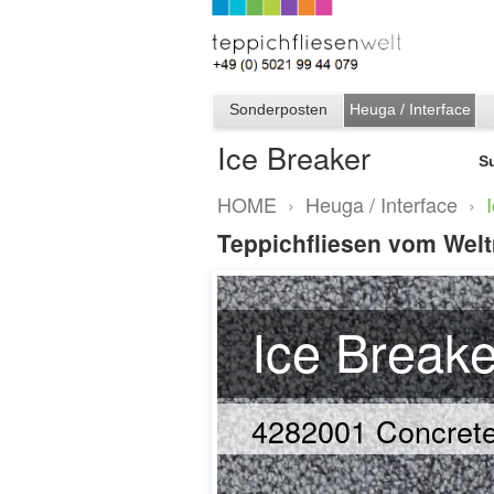
Sonderposten
Heuga / Interface
Ice Breaker
S
HOME
›
Heuga / Interface
›
Teppichfliesen vom Weltm
Ice Breake
4282001 Concret