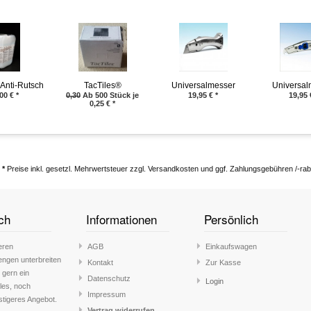
Anti-Rutsch
TacTiles®
Universalmesser
Universal
fliesen / 10
Delphin® 03
Delphin®
00
€
*
0,30
Ab 500 Stück je
19,95
€
*
19,95
0,25
€
*
kg
*
Preise inkl. gesetzl. Mehrwertsteuer zzgl. Versandkosten und ggf. Zahlungsgebühren /-rab
ch
Informationen
Persönlich
eren
AGB
Einkaufswagen
engen unterbreiten
Kontakt
Zur Kasse
 gern ein
Datenschutz
Login
lles, noch
Impressum
stigeres Angebot.
Vertrag widerrufen