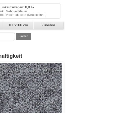
Einkaufswagen:
0,00 €
inkl. Mehrwertsteuer
inkl. Versandkosten (
Deutschland
)
Einkaufswagen anzeigen
100x100 cm
Zubehör
Zur Kasse
Teppichfliesen
Finden
Klicken Sie auf "Kaufen", um Ihre
Bestellung abzuschließen.
altigkeit
Bestellung erfolgreich!
Auf Wiedersehen!