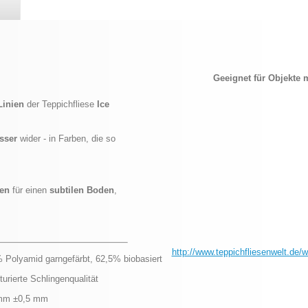
Geeignet für Objekte 
Linien
der Teppichfliese
Ice
sser
wider - in Farben, die so
nen
für einen
subtilen Boden
,
http://www.teppichfliesenwelt.de
 Polyamid garngefärbt, 62,5% biobasiert
turierte Schlingenqualität
mm ±0,5 mm