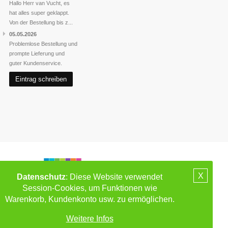
Hallo Herr van Vucht, es
hat alles super geklappt.
Von der Bestellung bis z...
05.05.2026
Problemlose Bestellung und
prompte Lieferung und
guter Kundenservice.
Eintrag schreiben
X
Datenschutz
: Diese Website verwendet
Session-Cookies, um Funktionen wie
Warenkorb, Kundenkonto usw. zu ermöglichen.
Weitere Infos