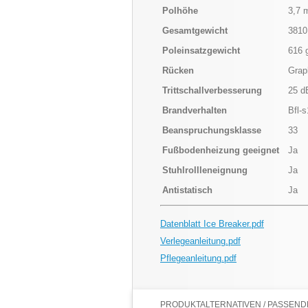
Polhöhe
3,7 
Gesamtgewicht
3810
Poleinsatzgewicht
616 
Rücken
Grap
Trittschallverbesserung
25 d
Brandverhalten
Bfl-s
Beanspruchungsklasse
33
Fußbodenheizung geeignet
Ja
Stuhlrollleneignung
Ja
Antistatisch
Ja
Datenblatt Ice Breaker.pdf
Verlegeanleitung.pdf
Pflegeanleitung.pdf
PRODUKTALTERNATIVEN / PASSENDE