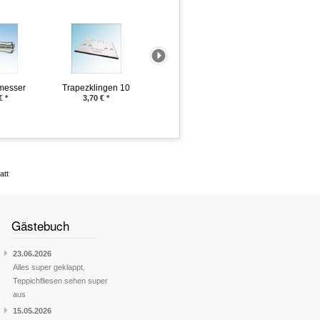
messer
Trapezklingen 10
 2000
Stück
€
*
3,70
€
*
att
Gästebuch
23.06.2026
Alles super geklappt.
Teppichfliesen sehen super
aus
15.05.2026