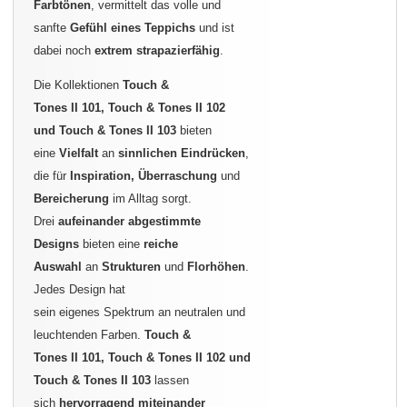
Farbtönen
, vermittelt das volle und
sanfte
Gefühl eines
Teppichs
und ist
dabei noch
extrem strapazierfähig
.
Die Kollektionen
Touch &
Tones II 101,
Touch & Tones
II
102
und
Touch & Tones
II
103
bieten
eine
Vielfalt
an
sinnlichen Eindrücken
,
die für
Inspiration, Überraschung
und
Bereicherung
im Alltag sorgt.
Drei
aufeinander abgestimmte
Designs
bieten eine
reiche
Auswahl
an
Strukturen
und
Florhöhen
.
Jedes Design hat
sein eigenes Spektrum an neutralen und
leuchtenden Farben.
Touch &
Tones
II
101,
Touch & Tones
II
102 und
Touch & Tones
II
103
lassen
sich
hervorragend miteinander