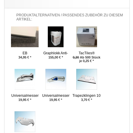
PRODUKTALTERNATIVEN / PASSENDES ZUBEHÖR ZU DIESEM
ARTIKEL:
EB
Graphlokk Anti-
TacTiles®
Systemsockelleiste®
Rutsch für
34,95
€
*
155,00
€
*
0,30
Ab 500 Stück
je 0,25
€
*
für Teppichfliesen
Teppichfliesen /
& Teppichboden -
10 kg
Ewald 60 Total
Universalmesser
Universalmesser
Trapezklingen 10
Delphin® 03
Delphin® 2000
Stück
19,95
€
*
19,95
€
*
3,70
€
*