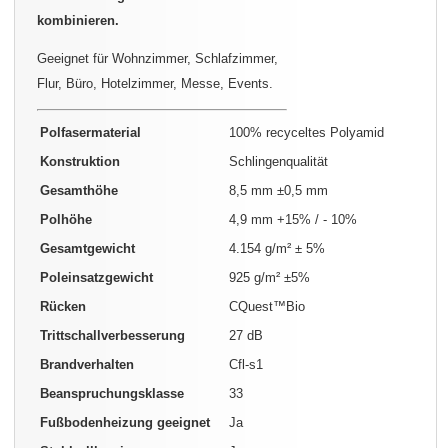
kombinieren.
Geeignet für Wohnzimmer, Schlafzimmer,
Flur, Büro, Hotelzimmer, Messe, Events.
Polfasermaterial
100% recyceltes Polyamid
Konstruktion
Schlingenqualität
Gesamthöhe
8,5 mm ±0,5 mm
Polhöhe
4,9 mm +15% / - 10%
Gesamtgewicht
4.154 g/m² ± 5%
Poleinsatzgewicht
925 g/m² ±5%
Rücken
CQuest™Bio
Trittschallverbesserung
27 dB
Brandverhalten
Cfl-s1
Beanspruchungsklasse
33
Fußbodenheizung geeignet
Ja