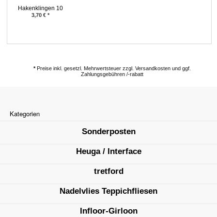
Hakenklingen 10
Stück
3,70
€
*
*
Preise inkl. gesetzl. Mehrwertsteuer zzgl. Versandkosten und ggf.
Zahlungsgebühren /-rabatt
Kategorien
Sonderposten
Heuga / Interface
tretford
Nadelvlies Teppichfliesen
Infloor-Girloon