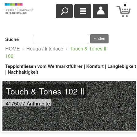
0
Finden
Suche
HOME
›
Heuga / Interface
›
Touch & Tones II
102
Teppichfliesen vom Weltmarktführer | Komfort | Langlebigkeit
| Nachhaltigkeit
Touch & Tones 102 II
4175077 Anthracite