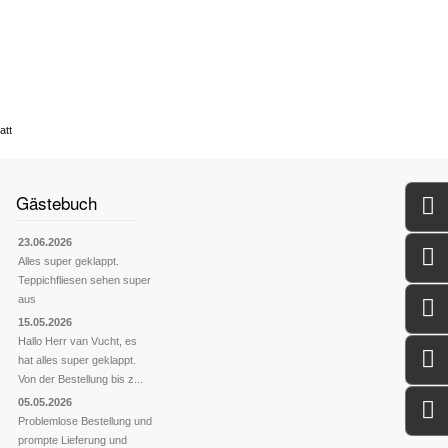
att
Gästebuch
23.06.2026
Alles super geklappt.
Teppichfliesen sehen super
aus
15.05.2026
Hallo Herr van Vucht, es
hat alles super geklappt.
Von der Bestellung bis z...
05.05.2026
Problemlose Bestellung und
prompte Lieferung und