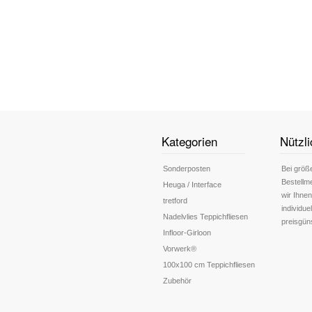
Kategorien
Nützli
Sonderposten
Bei größ
Bestellm
Heuga / Interface
wir Ihnen
tretford
individue
Nadelvlies Teppichfliesen
preisgün
Infloor-Girloon
Vorwerk®
100x100 cm Teppichfliesen
Zubehör