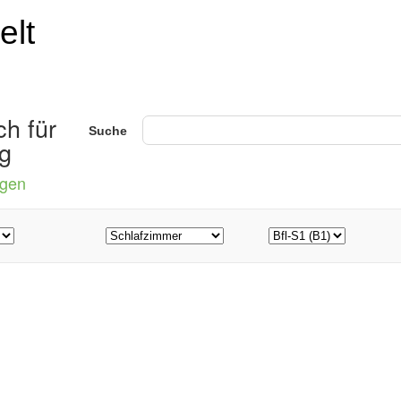
ch für
Suche
kg
ngen