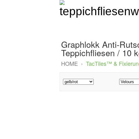
Graphlokk Anti-Ruts
Teppichfliesen / 10 
HOME
›
TacTiles™ & Fixieru