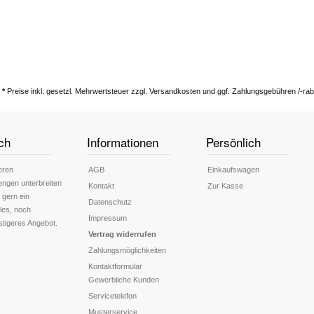
Schließen
*
Preise inkl. gesetzl. Mehrwertsteuer zzgl. Versandkosten und ggf. Zahlungsgebühren /-rab
ch
Informationen
Persönlich
eren
AGB
Einkaufswagen
engen unterbreiten
Kontakt
Zur Kasse
 gern ein
Datenschutz
lles, noch
Impressum
stigeres Angebot.
Vertrag widerrufen
Zahlungsmöglichkeiten
Kontaktformular
Gewerbliche Kunden
Servicetelefon
Musterservice